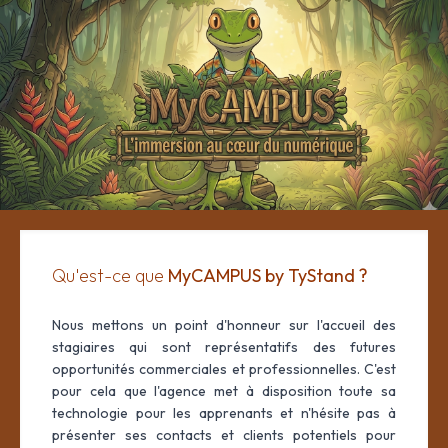
MyCAMPUS by TyStand
Qu'est-ce que
MyCAMPUS by TyStand ?
Nous mettons un point d'honneur sur l'accueil des
stagiaires qui sont représentatifs des futures
opportunités commerciales et professionnelles. C'est
pour cela que l'agence met à disposition toute sa
technologie pour les apprenants et n'hésite pas à
présenter ses contacts et clients potentiels pour