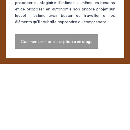
proposer au stagiaire d'estimer lui-même les besoins
et de proposer en autonomie son propre projet sur
lequel il estime avoir besoin de travailler et les
éléments qu'il souhaite apprendre ou comprendre.
Commencer mon inscription à un stage
Un stage
pour tous
Nous évaluons le stagiaire sur des critères bien précis, tel que
sa
ponctualité
, sa
motivation
, sa
tenue
, son
attitude
, sa
posture
, son
honnêteté
et également son
parcours de vie
.