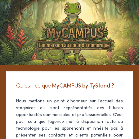
MyCAMPUS by TyStand
Qu'est-ce que
MyCAMPUS by TyStand ?
Nous mettons un point d'honneur sur l'accueil des
stagiaires qui sont représentatifs des futures
opportunités commerciales et professionnelles. C'est
pour cela que l'agence met à disposition toute sa
technologie pour les apprenants et n'hésite pas à
présenter ses contacts et clients potentiels pour