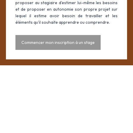
proposer au stagiaire d'estimer lui-même les besoins
et de proposer en autonomie son propre projet sur
lequel il estime avoir besoin de travailler et les
éléments qu'il souhaite apprendre ou comprendre.
Commencer mon inscription à un stage
Un stage
pour tous
Nous évaluons le stagiaire sur des critères bien précis, tel que
sa
ponctualité
, sa
motivation
, sa
tenue
, son
attitude
, sa
posture
, son
honnêteté
et également son
parcours de vie
.